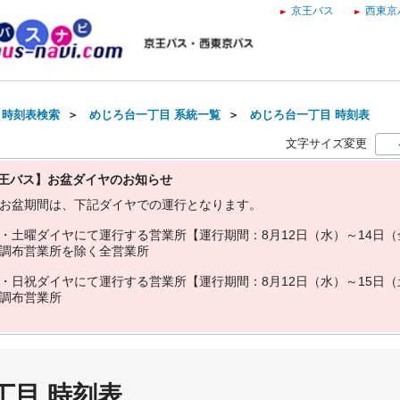
京王バス
西東京
・時刻表検索
＞
めじろ台一丁目 系統一覧
＞
めじろ台一丁目 時刻表
文字サイズ変更
王バス】お盆ダイヤのお知らせ
お
盆
期
間
は
、
下
記
ダ
イ
ヤ
で
の
運
行
と
な
り
ま
す
。
・
土
曜
ダ
イ
ヤ
に
て
運
行
す
る
営
業
所
【
運
行
期
間
：
8
月
1
2
日
（
水
）
～
1
4
日
（
調
布
営
業
所
を
除
く
全
営
業
所
・
日
祝
ダ
イ
ヤ
に
て
運
行
す
る
営
業
所
【
運
行
期
間
：
8
月
1
2
日
（
水
）
～
1
5
日
（
調
布
営
業
所
丁目 時刻表