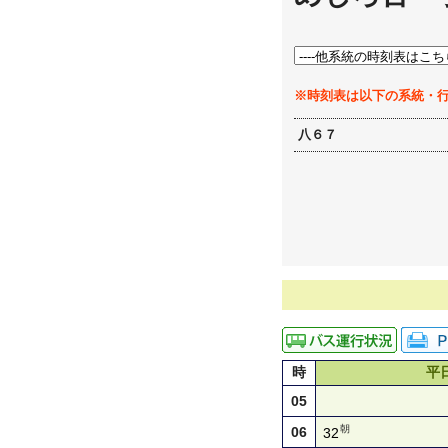
※時刻表は以下の系統・
八６７
時
平
05
朝
06
32