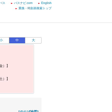
バス
バスナビ.com
English
乗換・時刻表検索トップ
小
中
大
金
）
】
土
）
】
[のりば地図]