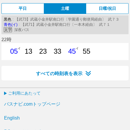
平日
土曜
日曜/祝日
黒色
: 【武73】武蔵小金井駅南口行〔学園通り郵便局経由〕 武７３
青色(イ)
: 【武71】武蔵小金井駅南口行〔一本木経由〕 武７１
太字
: 深夜バス
22時
イ
イ
05
13
23
33
45
55
5分はつ
13分はつ
23分はつ
33分はつ
45分はつ
55分はつ
すべての時刻表を表示
ご利用にあたって
バスナビ.comトップページ
English