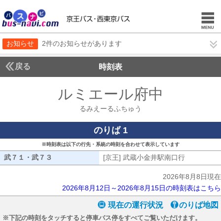
お知らせ
2件のお知らせがあります
戻る
時刻表
ルミエール府中
るみえ
るみえーるふちゅう
のりば 1
※時刻表は以下の行先・系統の時刻を合わせて表示しています
武７１・武７３
武７１・武７３
[京王] 武蔵小金井駅南口行
[京王] 武
2026年8月8日現在
2026年8月12日～2026年8月15日の時刻表はこちら
現在の運行状況
のりば地図
※下記の時刻をタッチすると停車バス停をすべてご覧いただけます。