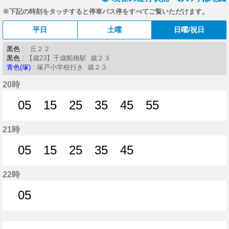
※下記の時刻をタッチすると停車バス停をすべてご覧いただけます。
平日
土曜
日曜/祝日
黒色
: 丘２２
黒色
: 【歳23】千歳船橋駅 歳２３
青色(塚)
: 塚戸小学校行き 歳２３
20時
05
15
25
35
45
55
5分はつ
15分はつ
25分はつ
35分はつ
45分はつ
55分はつ
21時
05
15
25
35
45
5分はつ
15分はつ
25分はつ
35分はつ
45分はつ
22時
05
5分はつ