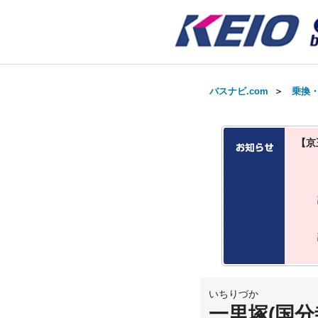
バスナビ.com
＞
乗換
【京
いちりづか
一里塚(国分