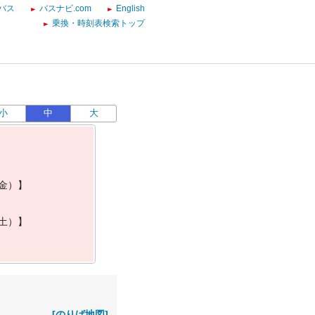
バス
バスナビ.com
English
乗換・時刻表検索トップ
小
中
大
金
）
】
土
）
】
[のりば地図]