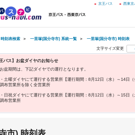
京王バス
西東京
・時刻表検索
＞
一里塚(国分寺市) 系統一覧
＞
一里塚(国分寺市) 時刻表
文字サイズ変更
王バス】お盆ダイヤのお知らせ
お
盆
期
間
は
、
下
記
ダ
イ
ヤ
で
の
運
行
と
な
り
ま
す
。
・
土
曜
ダ
イ
ヤ
に
て
運
行
す
る
営
業
所
【
運
行
期
間
：
8
月
1
2
日
（
水
）
～
1
4
日
（
調
布
営
業
所
を
除
く
全
営
業
所
・
日
祝
ダ
イ
ヤ
に
て
運
行
す
る
営
業
所
【
運
行
期
間
：
8
月
1
2
日
（
水
）
～
1
5
日
（
調
布
営
業
所
寺市) 時刻表