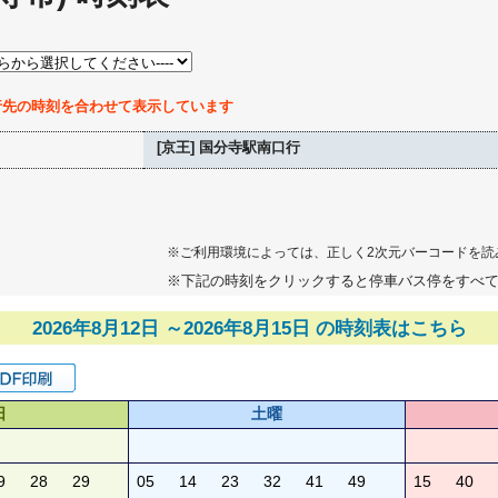
行先の時刻を合わせて表示しています
[京王] 国分寺駅南口行
※ご利用環境によっては、正しく2次元バーコードを読
※下記の時刻をクリックすると停車バス停をすべ
2026年8月12日 ～2026年8月15日 の時刻表はこちら
日
土曜
9
28
29
05
14
23
32
41
49
15
40