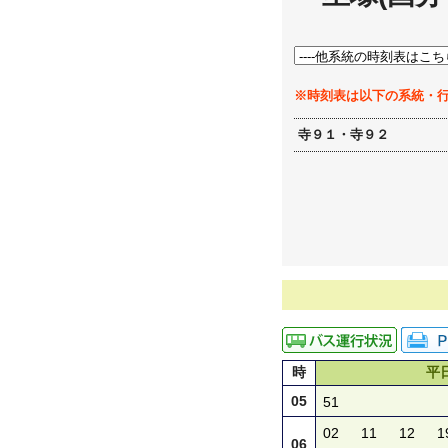
※時刻表は以下の系統・
寺９１・寺９２
時
平
05
51
02
11
12
1
06