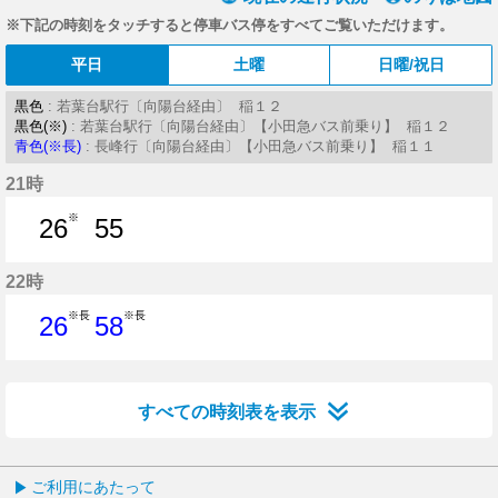
※下記の時刻をタッチすると停車バス停をすべてご覧いただけます。
平日
土曜
日曜/祝日
黒色
: 若葉台駅行〔向陽台経由〕 稲１２
黒色(※)
: 若葉台駅行〔向陽台経由〕【小田急バス前乗り】 稲１２
青色(※長)
: 長峰行〔向陽台経由〕【小田急バス前乗り】 稲１１
21時
※
26
55
26分はつ
55分はつ
22時
※長
※長
26
58
26分はつ
58分はつ
すべての時刻表を表示
ご利用にあたって