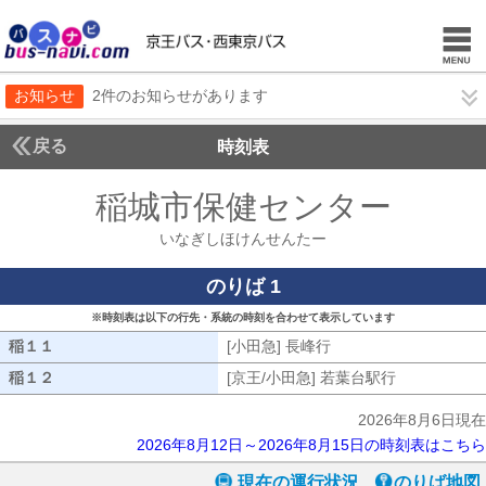
お知らせ
2件のお知らせがあります
戻る
時刻表
稲城市保健センター
いな
いなぎしほけんせんたー
のりば 1
※時刻表は以下の行先・系統の時刻を合わせて表示しています
稲１１
稲１１
[小田急] 長峰行
[小田急] 長峰行
稲１２
稲１２
[京王/小田急] 若葉台駅行
[京王/小田急
2026年8月6日現在
2026年8月12日～2026年8月15日の時刻表はこちら
現在の運行状況
のりば地図