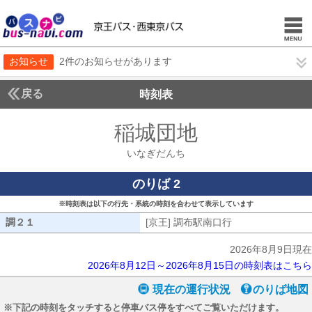
お知らせ
2件のお知らせがあります
戻る
時刻表
稲城団地
いなぎだん
いなぎだんち
のりば 2
※時刻表は以下の行先・系統の時刻を合わせて表示しています
調２１
調２１
[京王] 調布駅南口行
[京王] 調布駅南口
2026年8月9日現在
2026年8月12日～2026年8月15日の時刻表はこちら
現在の運行状況
のりば地図
※下記の時刻をタッチすると停車バス停をすべてご覧いただけます。