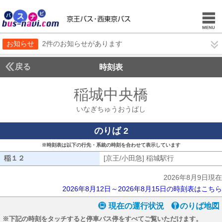
お知らせ
2件のお知らせがあります
戻る
時刻表
稲城中央橋
いなぎち
いなぎちゅうおうばし
のりば 2
※時刻表は以下の行先・系統の時刻を合わせて表示しています
稲１２
稲１２
[京王/小田急] 稲城駅行
[京王/小田急]
2026年8月9日現在
2026年8月12日～2026年8月15日の時刻表はこちら
現在の運行状況
のりば地図
※下記の時刻をタッチすると停車バス停をすべてご覧いただけます。