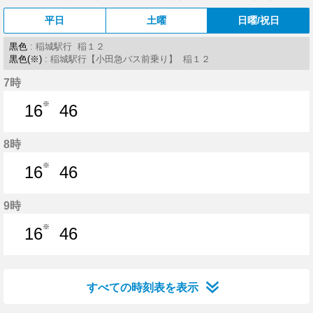
平日
土曜
日曜/祝日
黒色
: 稲城駅行 稲１２
黒色(※)
: 稲城駅行【小田急バス前乗り】 稲１２
7時
※
16
46
16分はつ
46分はつ
8時
※
16
46
16分はつ
46分はつ
9時
※
16
46
16分はつ
46分はつ
すべての時刻表を表示