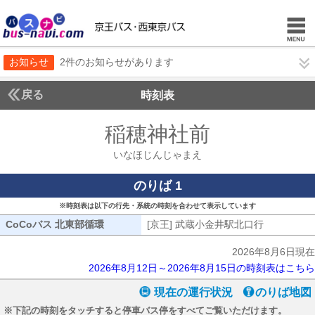
お知らせ
2件のお知らせがあります
戻る
時刻表
稲穂神社前
いなほじ
いなほじんじゃまえ
のりば 1
※時刻表は以下の行先・系統の時刻を合わせて表示しています
CoCoバス 北東部循環
CoCoバス 北東部循環
[京王] 武蔵小金井駅北口行
[京王] 武
2026年8月6日現在
2026年8月12日～2026年8月15日の時刻表はこちら
現在の運行状況
のりば地図
※下記の時刻をタッチすると停車バス停をすべてご覧いただけます。