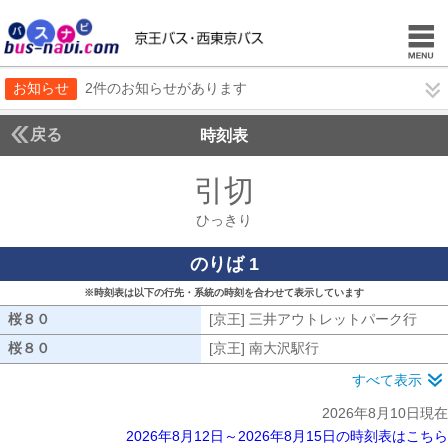
お知らせ
2件のお知らせがあります
戻る
時刻表
引切
ひっきり
ひっきり
のりば 1
※時刻表は以下の行先・系統の時刻を合わせて表示しています
桜８０
桜８０
[京王] 三井アウトレットパーク行
[京
桜８０
桜８０
[京王] 南大沢駅行
[京王] 南大沢駅行
すべて表示
2026年8月10日現在
2026年8月12日～2026年8月15日の時刻表はこちら