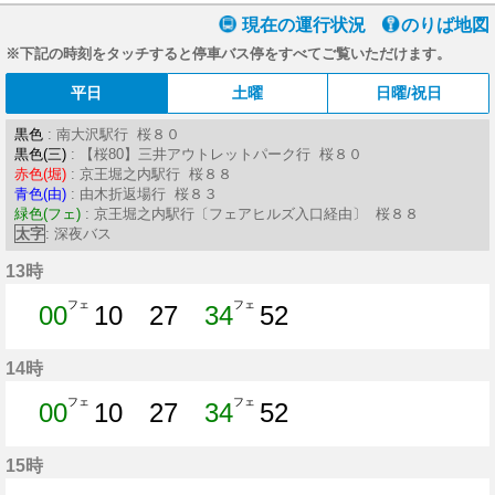
現在の運行状況
のりば地図
※下記の時刻をタッチすると停車バス停をすべてご覧いただけます。
平日
土曜
日曜/祝日
黒色
: 南大沢駅行 桜８０
黒色(三)
: 【桜80】三井アウトレットパーク行 桜８０
赤色(堀)
: 京王堀之内駅行 桜８８
青色(由)
: 由木折返場行 桜８３
緑色(フェ)
: 京王堀之内駅行〔フェアヒルズ入口経由〕 桜８８
太字
: 深夜バス
13時
フェ
フェ
00
10
27
34
52
0分はつ
10分はつ
27分はつ
34分はつ
52分はつ
14時
フェ
フェ
00
10
27
34
52
0分はつ
10分はつ
27分はつ
34分はつ
52分はつ
15時