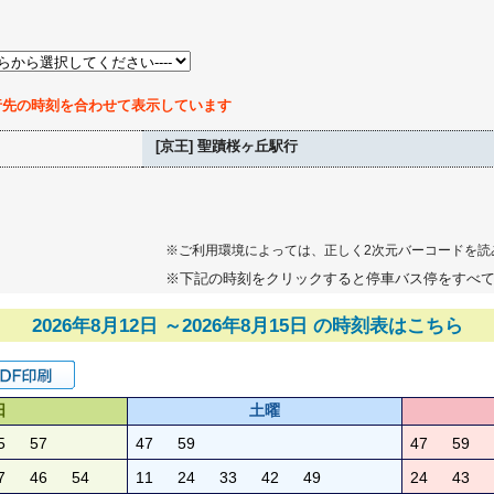
行先の時刻を合わせて表示しています
[京王] 聖蹟桜ヶ丘駅行
※ご利用環境によっては、正しく2次元バーコードを読
※下記の時刻をクリックすると停車バス停をすべ
2026年8月12日 ～2026年8月15日 の時刻表はこちら
日
土曜
5
57
47
59
47
59
7
46
54
11
24
33
42
49
24
43