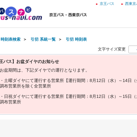
京王バス
西東京
・時刻表検索
＞
引切 系統一覧
＞
引切 時刻表
文字サイズ変更
王バス】お盆ダイヤのお知らせ
お
盆
期
間
は
、
下
記
ダ
イ
ヤ
で
の
運
行
と
な
り
ま
す
。
・
土
曜
ダ
イ
ヤ
に
て
運
行
す
る
営
業
所
【
運
行
期
間
：
8
月
1
2
日
（
水
）
～
1
4
日
（
調
布
営
業
所
を
除
く
全
営
業
所
・
日
祝
ダ
イ
ヤ
に
て
運
行
す
る
営
業
所
【
運
行
期
間
：
8
月
1
2
日
（
水
）
～
1
5
日
（
調
布
営
業
所