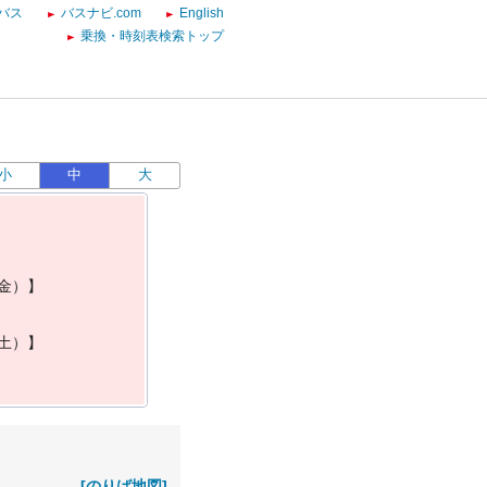
バス
バスナビ.com
English
乗換・時刻表検索トップ
小
中
大
金
）
】
土
）
】
[のりば地図]