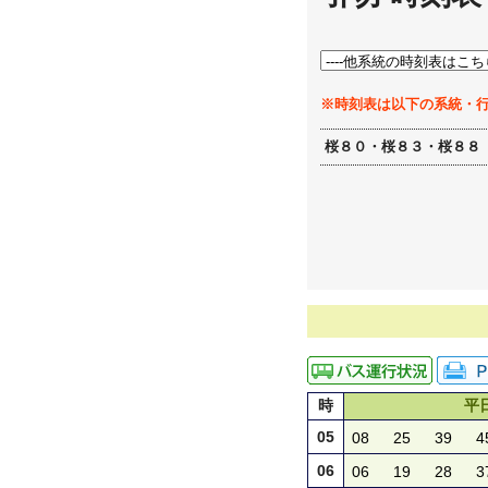
※時刻表は以下の系統・
桜８０・桜８３・桜８８
時
平
05
08
25
39
4
06
06
19
28
3