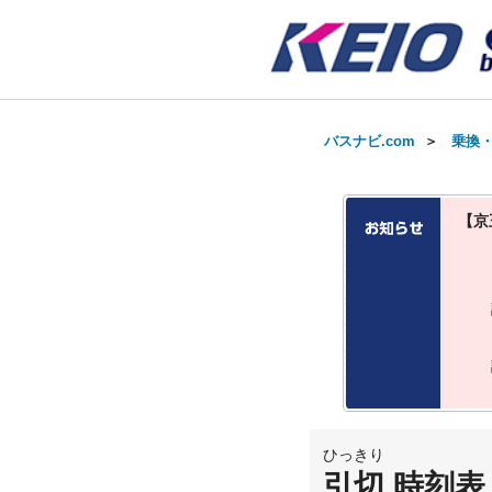
バスナビ.com
＞
乗換
【京
ひっきり
引切 時刻表