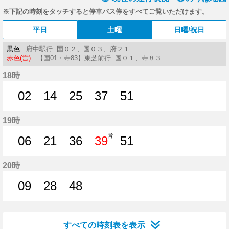
※下記の時刻をタッチすると停車バス停をすべてご覧いただけます。
平日
土曜
日曜/祝日
黒色
: 府中駅行 国０２、国０３、府２１
赤色(営)
: 【国01・寺83】東芝前行 国０１、寺８３
18時
02
14
25
37
51
2分はつ
14分はつ
25分はつ
37分はつ
51分はつ
19時
営
06
21
36
39
51
6分はつ
21分はつ
36分はつ
39分はつ
51分はつ
20時
09
28
48
9分はつ
28分はつ
48分はつ
すべての時刻表を表示