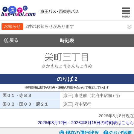
お知らせ
2件のお知らせがあります
戻る
時刻表
栄町三丁目
さかえち
さかえちょうさんちょうめ
のりば 2
※時刻表は以下の行先・系統の時刻を合わせて表示しています
国０１・寺８３
国０１・寺８３
[京王] 東芝前（北府中駅前）行
[京王
国０２・国０３・府２１
国０２・国０３・府２１
[京王] 府中駅行
[京王] 府中駅行
2026年8月8日現在
2026年8月12日～2026年8月15日の時刻表はこちら
現在の運行状況
のりば地図