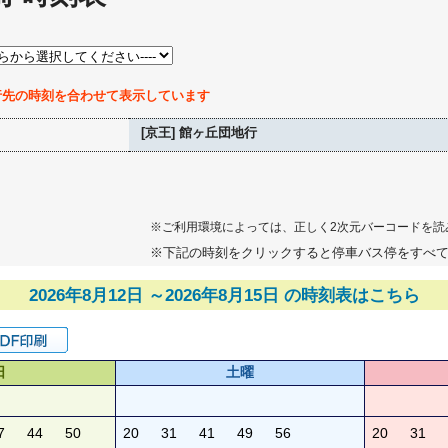
行先の時刻を合わせて表示しています
[京王] 館ヶ丘団地行
※ご利用環境によっては、正しく2次元バーコードを読
※下記の時刻をクリックすると停車バス停をすべ
2026年8月12日 ～2026年8月15日 の時刻表はこちら
日
土曜
7
44
50
20
31
41
49
56
20
31