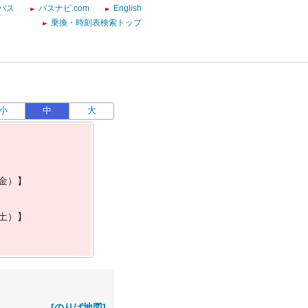
バス
バスナビ.com
English
乗換・時刻表検索トップ
小
中
大
金
）
】
土
）
】
[のりば地図]