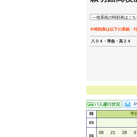
※時刻表は以下の系統・
八０４・準急・高２４
時
平
05
08
21
28
3
06