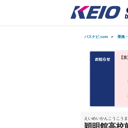
バスナビ.com
＞
乗換
【京
えいめいかんこうこうま
穎明館高校