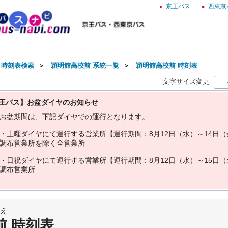
京王バス
西東京
・時刻表検索
＞
穎明館高校前 系統一覧
＞
穎明館高校前 時刻表
文字サイズ変更
王バス】お盆ダイヤのお知らせ
お
盆
期
間
は
、
下
記
ダ
イ
ヤ
で
の
運
行
と
な
り
ま
す
。
・
土
曜
ダ
イ
ヤ
に
て
運
行
す
る
営
業
所
【
運
行
期
間
：
8
月
1
2
日
（
水
）
～
1
4
日
（
調
布
営
業
所
を
除
く
全
営
業
所
・
日
祝
ダ
イ
ヤ
に
て
運
行
す
る
営
業
所
【
運
行
期
間
：
8
月
1
2
日
（
水
）
～
1
5
日
（
調
布
営
業
所
え
前 時刻表