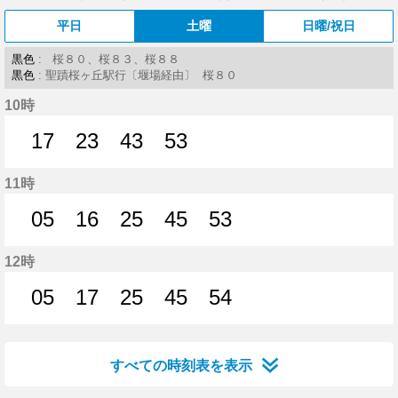
平日
土曜
日曜/祝日
黒色
: 桜８０、桜８３、桜８８
黒色
: 聖蹟桜ヶ丘駅行〔堰場経由〕 桜８０
10時
17
23
43
53
17分はつ
23分はつ
43分はつ
53分はつ
11時
05
16
25
45
53
5分はつ
16分はつ
25分はつ
45分はつ
53分はつ
12時
05
17
25
45
54
5分はつ
17分はつ
25分はつ
45分はつ
54分はつ
すべての時刻表を表示