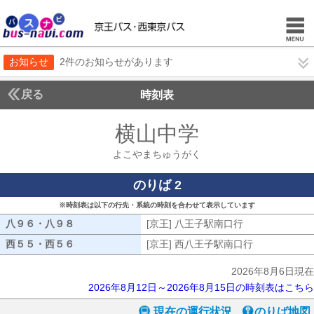
お知らせ
2件のお知らせがあります
戻る
時刻表
横山中学
よこやまち
よこやまちゅうがく
のりば 2
※時刻表は以下の行先・系統の時刻を合わせて表示しています
八９６・八９８
八９６・八９８
[京王] 八王子駅南口行
[京王] 八王子
西５５・西５６
西５５・西５６
[京王] 西八王子駅南口行
[京王] 西八
2026年8月6日現在
2026年8月12日～2026年8月15日の時刻表はこちら
現在の運行状況
のりば地図