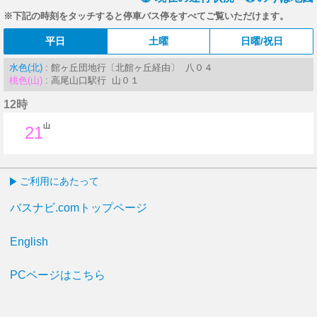
※下記の時刻をタッチすると停車バス停をすべてご覧いただけます。
平日
土曜
日曜/祝日
水色(北)
: 館ヶ丘団地行〔北館ヶ丘経由〕 八０４
桃色(山)
: 高尾山口駅行 山０１
12時
山
21
21分はつ
ご利用にあたって
バスナビ.comトップページ
English
PCページはこちら