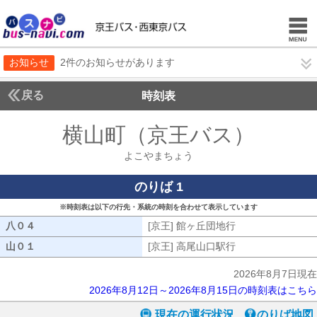
お知らせ
2件のお知らせがあります
戻る
時刻表
横山町（京王バス）
よこ
よこやまちょう
のりば 1
※時刻表は以下の行先・系統の時刻を合わせて表示しています
八０４
八０４
[京王] 館ヶ丘団地行
[京王] 館ヶ丘団地
山０１
山０１
[京王] 高尾山口駅行
[京王] 高尾山口駅
2026年8月7日現在
2026年8月12日～2026年8月15日の時刻表はこちら
現在の運行状況
のりば地図