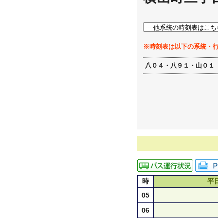
※時刻表は以下の系統・
八０４・八９１・山０１
時
平
05
06