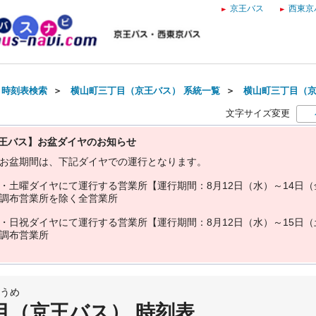
京王バス
西東京
・時刻表検索
＞
横山町三丁目（京王バス） 系統一覧
＞
横山町三丁目（京
文字サイズ変更
王バス】お盆ダイヤのお知らせ
お
盆
期
間
は
、
下
記
ダ
イ
ヤ
で
の
運
行
と
な
り
ま
す
。
・
土
曜
ダ
イ
ヤ
に
て
運
行
す
る
営
業
所
【
運
行
期
間
：
8
月
1
2
日
（
水
）
～
1
4
日
（
調
布
営
業
所
を
除
く
全
営
業
所
・
日
祝
ダ
イ
ヤ
に
て
運
行
す
る
営
業
所
【
運
行
期
間
：
8
月
1
2
日
（
水
）
～
1
5
日
（
調
布
営
業
所
うめ
目（京王バス） 時刻表