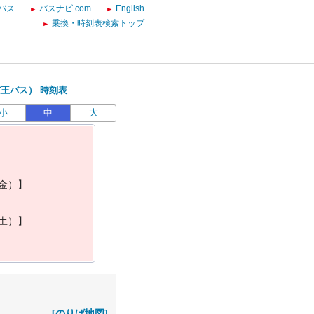
バス
バスナビ.com
English
乗換・時刻表検索トップ
王バス） 時刻表
小
中
大
金
）
】
土
）
】
[のりば地図]