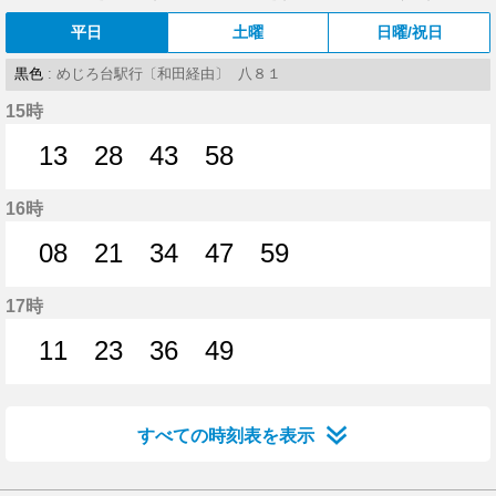
平日
土曜
日曜/祝日
黒色
: めじろ台駅行〔和田経由〕 八８１
15時
13
28
43
58
13分はつ
28分はつ
43分はつ
58分はつ
16時
08
21
34
47
59
8分はつ
21分はつ
34分はつ
47分はつ
59分はつ
17時
11
23
36
49
11分はつ
23分はつ
36分はつ
49分はつ
すべての時刻表を表示