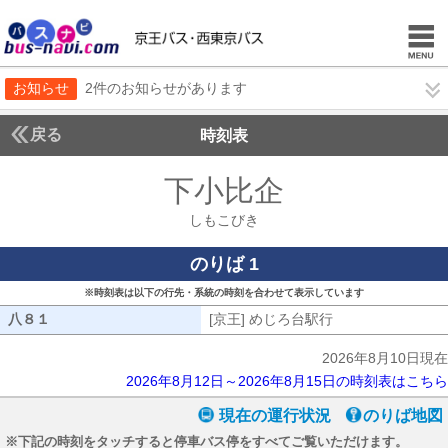
お知らせ
2件のお知らせがあります
戻る
時刻表
下小比企
しもこびき
しもこびき
のりば 1
※時刻表は以下の行先・系統の時刻を合わせて表示しています
八８１
八８１
[京王] めじろ台駅行
[京王] めじろ台駅
2026年8月10日現在
2026年8月12日～2026年8月15日の時刻表はこちら
現在の運行状況
のりば地図
※下記の時刻をタッチすると停車バス停をすべてご覧いただけます。