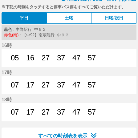
※下記の時刻をタッチすると停車バス停をすべてご覧いただけます。
平日
土曜
日曜/祝日
黒色
: 中野駅行 中９２
赤色(南)
: 【中92】南蔵院行 中９２
16時
05
16
27
37
47
57
5分はつ
16分はつ
27分はつ
37分はつ
47分はつ
57分はつ
17時
07
17
27
37
47
57
7分はつ
17分はつ
27分はつ
37分はつ
47分はつ
57分はつ
18時
07
17
27
37
47
57
7分はつ
17分はつ
27分はつ
37分はつ
47分はつ
57分はつ
すべての時刻表を表示