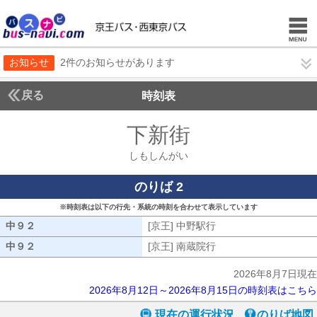
お知らせ
2件のお知らせがあります
戻る
時刻表
下新街
しもしんが
しもしんがい
のりば 2
※時刻表は以下の行先・系統の時刻を合わせて表示しています
中９２
中９２
[京王] 中野駅行
[京王] 中野駅行
中９２
中９２
[京王] 南蔵院行
[京王] 南蔵院行
2026年8月7日現在
2026年8月12日～2026年8月15日の時刻表はこちら
現在の運行状況
のりば地図