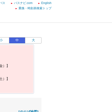
バス
バスナビ.com
English
乗換・時刻表検索トップ
小
中
大
金
）
】
土
）
】
[のりば地図]