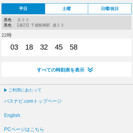
平日
土曜
日曜/祝日
黒色
: 丘２２
黒色
: 【歳23】千歳船橋駅 歳２３
22時
03
18
32
45
58
3分はつ
18分はつ
32分はつ
45分はつ
58分はつ
すべての時刻表を表示
ご利用にあたって
バスナビ.comトップページ
English
PCページはこちら