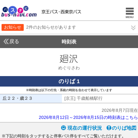
お知らせ
2件のお知らせがあります
戻る
時刻表
廻沢
めぐりさわ
めぐりさわ
のりば 1
※時刻表は以下の行先・系統の時刻を合わせて表示しています
丘２２・歳２３
丘２２・歳２３
[京王] 千歳船橋駅行
[京王] 千歳船橋駅
2026年8月7日現在
2026年8月12日～2026年8月15日の時刻表はこちら
現在の運行状況
のりば地図
※下記の時刻をタッチすると停車バス停をすべてご覧いただけます。