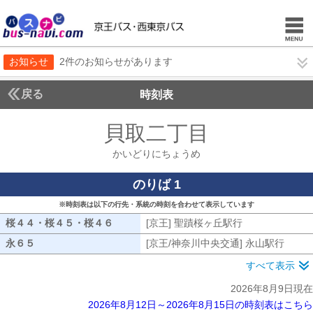
お知らせ
2件のお知らせがあります
戻る
時刻表
貝取二丁目
かいどり
かいどりにちょうめ
のりば 1
※時刻表は以下の行先・系統の時刻を合わせて表示しています
桜４４・桜４５・桜４６
桜４４・桜４５・桜４６
[京王] 聖蹟桜ヶ丘駅行
[京王] 聖蹟桜
永６５
永６５
[京王/神奈川中央交通] 永山駅行
[京王
すべて表示
2026年8月9日現在
2026年8月12日～2026年8月15日の時刻表はこちら