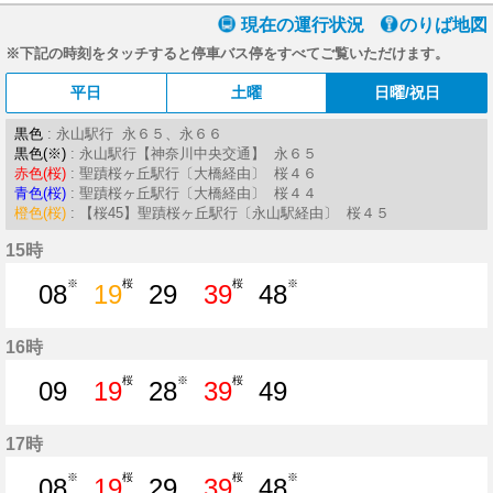
現在の運行状況
のりば地図
※下記の時刻をタッチすると停車バス停をすべてご覧いただけます。
平日
土曜
日曜/祝日
黒色
: 永山駅行 永６５、永６６
黒色(※)
: 永山駅行【神奈川中央交通】 永６５
赤色(桜)
: 聖蹟桜ヶ丘駅行〔大橋経由〕 桜４６
青色(桜)
: 聖蹟桜ヶ丘駅行〔大橋経由〕 桜４４
橙色(桜)
: 【桜45】聖蹟桜ヶ丘駅行〔永山駅経由〕 桜４５
15時
※
桜
桜
※
08
19
29
39
48
8分はつ
19分はつ
29分はつ
39分はつ
48分はつ
16時
桜
※
桜
09
19
28
39
49
9分はつ
19分はつ
28分はつ
39分はつ
49分はつ
17時
※
桜
桜
※
08
19
29
39
48