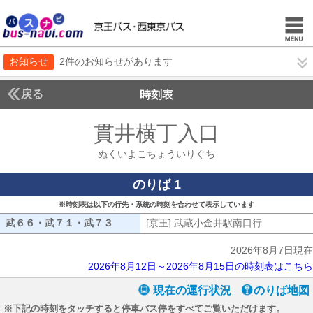
お知らせ
2件のお知らせがあります
戻る
時刻表
貫井横丁入口
ぬくいよ
ぬくいよこちょういりぐち
のりば 1
※時刻表は以下の行先・系統の時刻を合わせて表示しています
武６６・武７１・武７３
武６６・武７１・武７３
[京王] 武蔵小金井駅南口行
[京王] 武
2026年8月7日現在
2026年8月12日～2026年8月15日の時刻表はこちら
現在の運行状況
のりば地図
※下記の時刻をタッチすると停車バス停をすべてご覧いただけます。