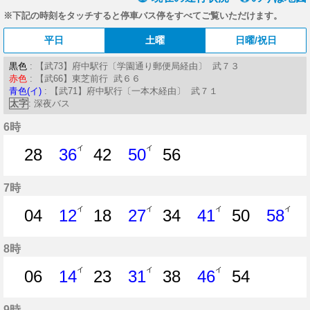
※下記の時刻をタッチすると停車バス停をすべてご覧いただけます。
平日
土曜
日曜/祝日
黒色
: 【武73】府中駅行〔学園通り郵便局経由〕 武７３
赤色
: 【武66】東芝前行 武６６
青色(イ)
: 【武71】府中駅行〔一本木経由〕 武７１
太字
: 深夜バス
6時
イ
イ
28
36
42
50
56
28分はつ
36分はつ
42分はつ
50分はつ
56分はつ
7時
イ
イ
イ
イ
04
12
18
27
34
41
50
58
4分はつ
12分はつ
18分はつ
27分はつ
34分はつ
41分はつ
50分はつ
58分
8時
イ
イ
イ
06
14
23
31
38
46
54
6分はつ
14分はつ
23分はつ
31分はつ
38分はつ
46分はつ
54分はつ
9時