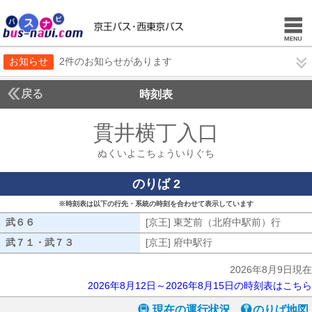
お知らせ
2件のお知らせがあります
戻る
時刻表
貫井横丁入口
ぬくいよ
ぬくいよこちょういりぐち
のりば 2
※時刻表は以下の行先・系統の時刻を合わせて表示しています
武６６
武６６
[京王] 東芝前（北府中駅前）行
[京王
武７１・武７３
武７１・武７３
[京王] 府中駅行
[京王] 府中駅行
2026年8月9日現在
2026年8月12日～2026年8月15日の時刻表はこちら
現在の運行状況
のりば地図