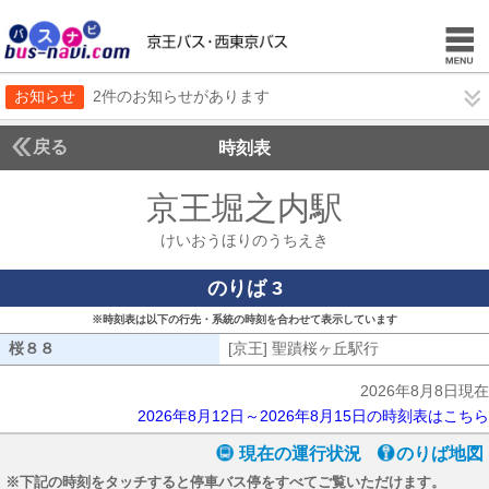
お知らせ
2件のお知らせがあります
戻る
時刻表
京王堀之内駅
けいおう
けいおうほりのうちえき
のりば 3
※時刻表は以下の行先・系統の時刻を合わせて表示しています
桜８８
桜８８
[京王] 聖蹟桜ヶ丘駅行
[京王] 聖蹟桜
2026年8月8日現在
2026年8月12日～2026年8月15日の時刻表はこちら
現在の運行状況
のりば地図
※下記の時刻をタッチすると停車バス停をすべてご覧いただけます。