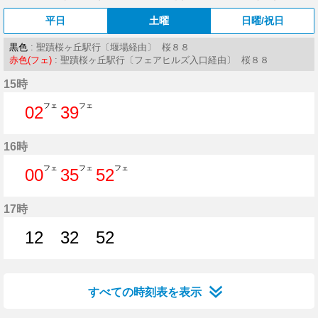
平日
土曜
日曜/祝日
黒色
: 聖蹟桜ヶ丘駅行〔堰場経由〕 桜８８
赤色(フェ)
: 聖蹟桜ヶ丘駅行〔フェアヒルズ入口経由〕 桜８８
15時
フェ
フェ
02
39
2分はつ
39分はつ
16時
フェ
フェ
フェ
00
35
52
0分はつ
35分はつ
52分はつ
17時
12
32
52
12分はつ
32分はつ
52分はつ
すべての時刻表を表示