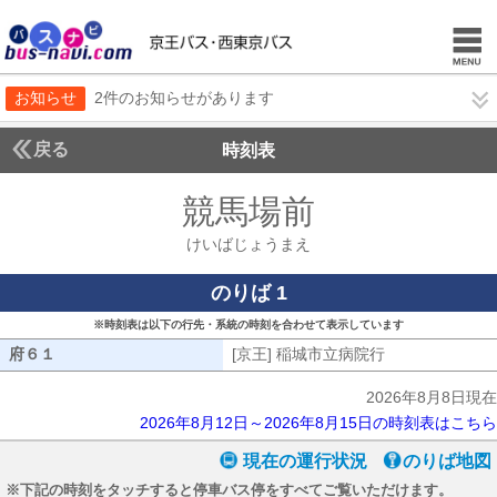
お知らせ
2件のお知らせがあります
戻る
時刻表
競馬場前
けいばじょ
けいばじょうまえ
のりば 1
※時刻表は以下の行先・系統の時刻を合わせて表示しています
府６１
府６１
[京王] 稲城市立病院行
[京王] 稲城市
2026年8月8日現在
2026年8月12日～2026年8月15日の時刻表はこちら
現在の運行状況
のりば地図
※下記の時刻をタッチすると停車バス停をすべてご覧いただけます。