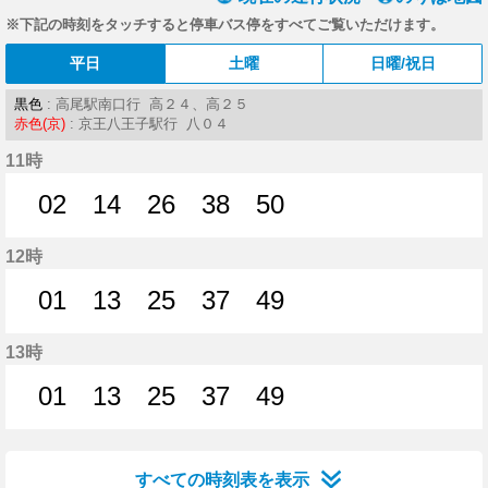
※下記の時刻をタッチすると停車バス停をすべてご覧いただけます。
平日
土曜
日曜/祝日
黒色
: 高尾駅南口行 高２４、高２５
赤色(京)
: 京王八王子駅行 八０４
11時
02
14
26
38
50
2分はつ
14分はつ
26分はつ
38分はつ
50分はつ
12時
01
13
25
37
49
1分はつ
13分はつ
25分はつ
37分はつ
49分はつ
13時
01
13
25
37
49
1分はつ
13分はつ
25分はつ
37分はつ
49分はつ
すべての時刻表を表示