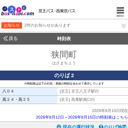
お知らせ
2件のお知らせがあります
戻る
時刻表
狭間町
はざまちょ
はざまちょう
のりば 2
※時刻表は以下の行先・系統の時刻を合わせて表示しています
八０４
八０４
[京王] 京王八王子駅行
[京王] 京王八
高２４・高２５
高２４・高２５
[京王] 高尾駅南口行
[京王] 高尾駅南口
2026年8月10日現在
2026年8月12日～2026年8月15日の時刻表はこちら
現在の運行状況
のりば地図