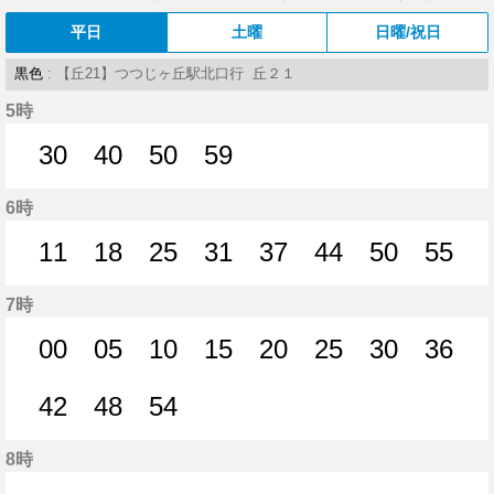
平日
土曜
日曜/祝日
黒色
: 【丘21】つつじヶ丘駅北口行 丘２１
5時
30
40
50
59
30分はつ
40分はつ
50分はつ
59分はつ
6時
11
18
25
31
37
44
50
55
11分はつ
18分はつ
25分はつ
31分はつ
37分はつ
44分はつ
50分はつ
55分
7時
00
05
10
15
20
25
30
36
0分はつ
5分はつ
10分はつ
15分はつ
20分はつ
25分はつ
30分はつ
36分
42
48
54
42分はつ
48分はつ
54分はつ
8時