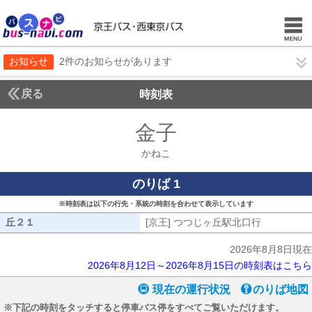
お知らせ
2件のお知らせがあります
戻る
時刻表
金子
かねこ
かねこ
のりば 1
※時刻表は以下の行先・系統の時刻を合わせて表示しています
丘２１
丘２１
[京王] つつじヶ丘駅北口行
[京王] つ
2026年8月8日現在
2026年8月12日～2026年8月15日の時刻表はこちら
現在の運行状況
のりば地図
※下記の時刻をタッチすると停車バス停をすべてご覧いただけます。