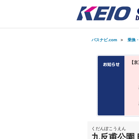
バスナビ.com
＞
乗換
【京
くだんぽこうえん
九反甫公園