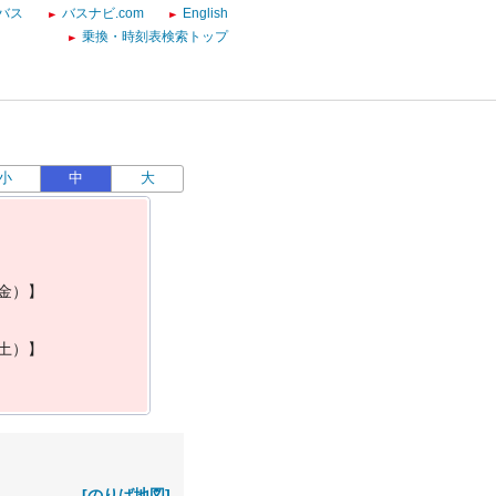
バス
バスナビ.com
English
乗換・時刻表検索トップ
小
中
大
金
）
】
土
）
】
[のりば地図]