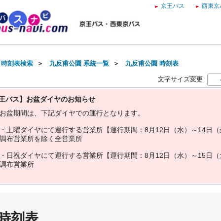
京王バス
西東京
・時刻表検索
＞
九反甫公園 系統一覧
＞
九反甫公園 時刻表
文字サイズ変更
王バス】お盆ダイヤのお知らせ
お
盆
期
間
は
、
下
記
ダ
イ
ヤ
で
の
運
行
と
な
り
ま
す
。
・
土
曜
ダ
イ
ヤ
に
て
運
行
す
る
営
業
所
【
運
行
期
間
：
8
月
1
2
日
（
水
）
～
1
4
日
（
調
布
営
業
所
を
除
く
全
営
業
所
・
日
祝
ダ
イ
ヤ
に
て
運
行
す
る
営
業
所
【
運
行
期
間
：
8
月
1
2
日
（
水
）
～
1
5
日
（
調
布
営
業
所
 時刻表