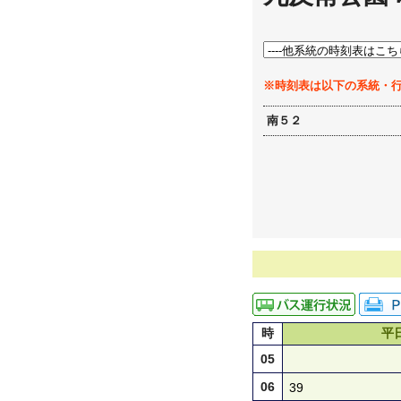
※時刻表は以下の系統・
南５２
時
平
05
06
39