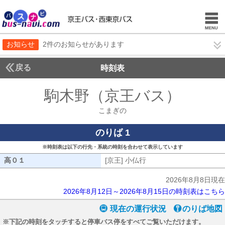
お知らせ
2件のお知らせがあります
戻る
時刻表
駒木野（京王バス）
こま
こまぎの
のりば 1
※時刻表は以下の行先・系統の時刻を合わせて表示しています
高０１
高０１
[京王] 小仏行
[京王] 小仏行
2026年8月8日現在
2026年8月12日～2026年8月15日の時刻表はこちら
現在の運行状況
のりば地図
※下記の時刻をタッチすると停車バス停をすべてご覧いただけます。