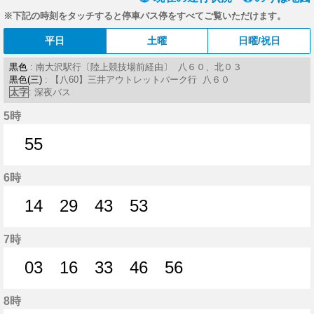
※下記の時刻をタッチすると停車バス停をすべてご覧いただけます。
平日
土曜
日曜/祝日
黒色
: 南大沢駅行〔陸上競技場前経由〕 八６０、北０３
黒色(三)
: 【八60】三井アウトレットパーク行 八６０
太字
: 深夜バス
5時
55
55分はつ
6時
14
29
43
53
14分はつ
29分はつ
43分はつ
53分はつ
7時
03
16
33
46
56
3分はつ
16分はつ
33分はつ
46分はつ
56分はつ
8時