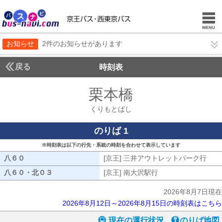
お知らせ
2件のお知らせがあります
戻る
時刻表
栗本橋
くりもとば
くりもとばし
のりば 1
※時刻表は以下の行先・系統の時刻を合わせて表示しています
八６０
八６０
[京王] 三井アウトレットパーク行
[京
八６０・北０３
八６０・北０３
[京王] 南大沢駅行
[京王] 南大沢駅行
2026年8月7日現在
2026年8月12日～2026年8月15日の時刻表はこちら
現在の運行状況
のりば地図