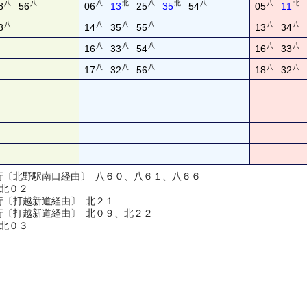
八
八
八
北
八
北
八
八
北
8
56
06
13
25
35
54
05
11
八
八
八
八
八
八
8
14
35
55
13
34
八
八
八
八
八
16
33
54
16
33
八
八
八
八
八
17
32
56
18
32
口行〔北野駅南口経由〕 八６０、八６１、八６６
 北０２
行〔打越新道経由〕 北２１
口行〔打越新道経由〕 北０９、北２２
 北０３