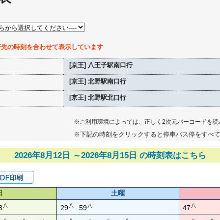
行先の時刻を合わせて表示しています
[京王] 八王子駅南口行
[京王] 北野駅南口行
[京王] 北野駅北口行
※ご利用環境によっては、正しく2次元バーコードを読
※下記の時刻をクリックすると停車バス停をすべ
2026年8月12日 ～2026年8月15日 の時刻表はこちら
日
土曜
八
八
八
八
3
29
59
47