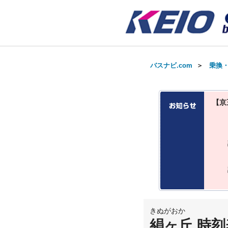
バスナビ.com
＞
乗換
【京
きぬがおか
絹ヶ丘 時刻