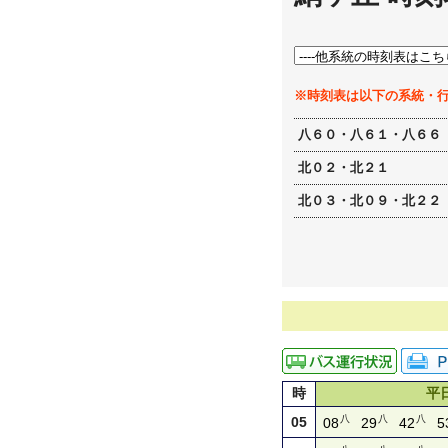
※時刻表は以下の系統・
八６０・八６１・八６６
北０２・北２１
北０３・北０９・北２２
時
平
八
八
八
05
08
29
42
5