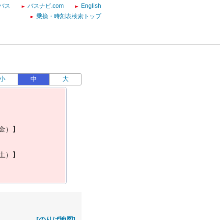
バス
バスナビ.com
English
乗換・時刻表検索トップ
小
中
大
金
）
】
土
）
】
[のりば地図]