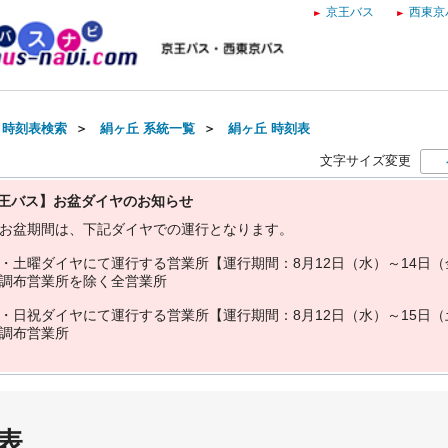
京王バス
西東京
・時刻表検索
＞
絹ヶ丘 系統一覧
＞
絹ヶ丘 時刻表
文字サイズ変更
王バス】お盆ダイヤのお知らせ
お
盆
期
間
は
、
下
記
ダ
イ
ヤ
で
の
運
行
と
な
り
ま
す
。
・
土
曜
ダ
イ
ヤ
に
て
運
行
す
る
営
業
所
【
運
行
期
間
：
8
月
1
2
日
（
水
）
～
1
4
日
（
調
布
営
業
所
を
除
く
全
営
業
所
・
日
祝
ダ
イ
ヤ
に
て
運
行
す
る
営
業
所
【
運
行
期
間
：
8
月
1
2
日
（
水
）
～
1
5
日
（
調
布
営
業
所
表