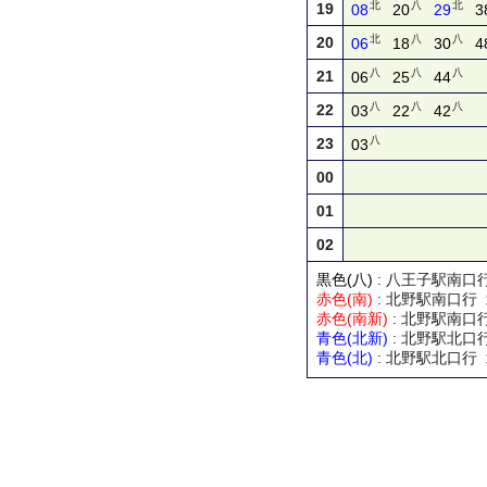
北
八
北
19
08
20
29
3
北
八
八
20
06
18
30
4
八
八
八
21
06
25
44
八
八
八
22
03
22
42
八
23
03
00
01
02
黒色(八)
: 八王子駅南
赤色(南)
: 北野駅南口行
赤色(南新)
: 北野駅南口
青色(北新)
: 北野駅北
青色(北)
: 北野駅北口行