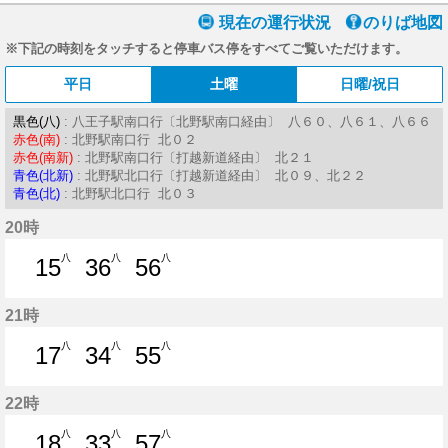
現在の運行状況
のりば地図
※下記の時刻をタッチすると停車バス停をすべてご覧いただけます。
平日
土曜
日曜/祝日
黒色(八)
: 八王子駅南口行〔北野駅南口経由〕 八６０、八６１、八６６
赤色(南)
: 北野駅南口行 北０２
赤色(南新)
: 北野駅南口行〔打越新道経由〕 北２１
青色(北新)
: 北野駅北口行〔打越新道経由〕 北０９、北２２
青色(北)
: 北野駅北口行 北０３
20時
八
八
八
15
36
56
15分はつ
36分はつ
56分はつ
21時
八
八
八
17
34
55
17分はつ
34分はつ
55分はつ
22時
八
八
八
18
33
57