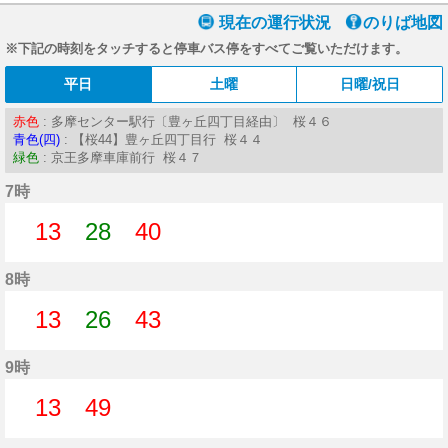
現在の運行状況
のりば地図
※下記の時刻をタッチすると停車バス停をすべてご覧いただけます。
平日
土曜
日曜/祝日
赤色
: 多摩センター駅行〔豊ヶ丘四丁目経由〕 桜４６
青色(四)
: 【桜44】豊ヶ丘四丁目行 桜４４
緑色
: 京王多摩車庫前行 桜４７
7時
13
28
40
13分はつ
28分はつ
40分はつ
8時
13
26
43
13分はつ
26分はつ
43分はつ
9時
13
49
13分はつ
49分はつ