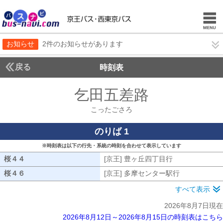
お知らせ
2件のお知らせがあります
戻る
時刻表
乞田五差路
こったご
こったごさろ
のりば 1
※時刻表は以下の行先・系統の時刻を合わせて表示しています
桜４４
桜４４
[京王] 豊ヶ丘四丁目行
[京王] 豊ヶ丘
桜４６
桜４６
[京王] 多摩センター駅行
[京王] 多摩
すべて表示
2026年8月7日現在
2026年8月12日～2026年8月15日の時刻表はこちら