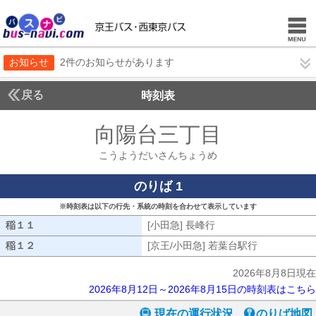
お知らせ
2件のお知らせがあります
戻る
時刻表
向陽台三丁目
こうよう
こうようだいさんちょうめ
のりば 1
※時刻表は以下の行先・系統の時刻を合わせて表示しています
稲１１
稲１１
[小田急] 長峰行
[小田急] 長峰行
稲１２
稲１２
[京王/小田急] 若葉台駅行
[京王/小田急
2026年8月8日現在
2026年8月12日～2026年8月15日の時刻表はこちら
現在の運行状況
のりば地図