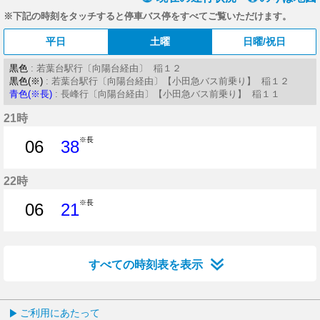
※下記の時刻をタッチすると停車バス停をすべてご覧いただけます。
平日
土曜
日曜/祝日
黒色
: 若葉台駅行〔向陽台経由〕 稲１２
黒色(※)
: 若葉台駅行〔向陽台経由〕【小田急バス前乗り】 稲１２
青色(※長)
: 長峰行〔向陽台経由〕【小田急バス前乗り】 稲１１
21時
※長
06
38
6分はつ
38分はつ
22時
※長
06
21
6分はつ
21分はつ
すべての時刻表を表示
ご利用にあたって