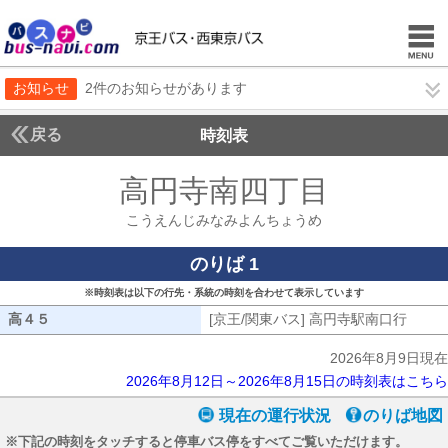
お知らせ
2件のお知らせがあります
戻る
時刻表
高円寺南四丁目
こうえ
こうえんじみなみよんちょうめ
のりば 1
※時刻表は以下の行先・系統の時刻を合わせて表示しています
高４５
高４５
[京王/関東バス] 高円寺駅南口行
[京王
2026年8月9日現在
2026年8月12日～2026年8月15日の時刻表はこちら
現在の運行状況
のりば地図
※下記の時刻をタッチすると停車バス停をすべてご覧いただけます。