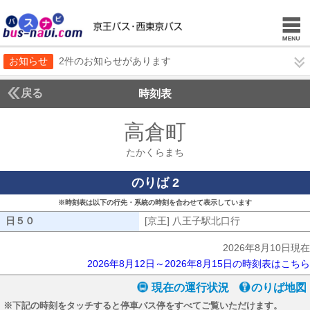
お知らせ
2件のお知らせがあります
戻る
時刻表
高倉町
たかくらま
たかくらまち
のりば 2
※時刻表は以下の行先・系統の時刻を合わせて表示しています
日５０
日５０
[京王] 八王子駅北口行
[京王] 八王子
2026年8月10日現在
2026年8月12日～2026年8月15日の時刻表はこちら
現在の運行状況
のりば地図
※下記の時刻をタッチすると停車バス停をすべてご覧いただけます。