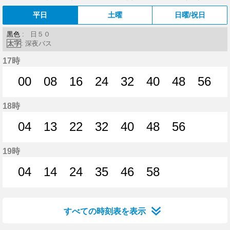
平日
土曜
日曜/祝日
黒色
: 日５０
太字
: 深夜バス
17時
00
08
16
24
32
40
48
56
0分はつ
8分はつ
16分はつ
24分はつ
32分はつ
40分はつ
48分はつ
56分
18時
04
13
22
32
40
48
56
4分はつ
13分はつ
22分はつ
32分はつ
40分はつ
48分はつ
56分はつ
19時
04
14
24
35
46
58
4分はつ
14分はつ
24分はつ
35分はつ
46分はつ
58分はつ
すべての時刻表を表示