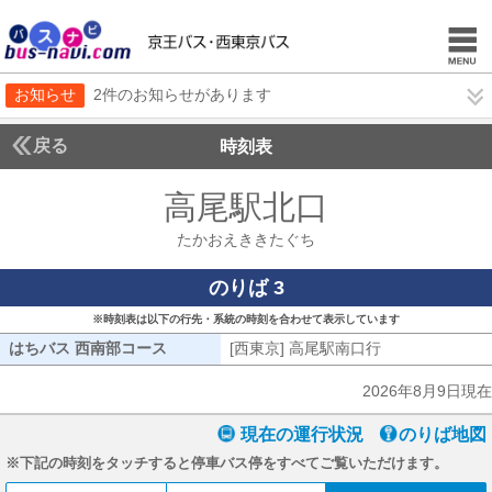
お知らせ
2件のお知らせがあります
戻る
時刻表
高尾駅北口
たかおえ
たかおえききたぐち
のりば 3
※時刻表は以下の行先・系統の時刻を合わせて表示しています
はちバス 西南部コース
はちバス 西南部コース
[西東京] 高尾駅南口行
[西東京] 高尾
2026年8月9日現在
現在の運行状況
のりば地図
※下記の時刻をタッチすると停車バス停をすべてご覧いただけます。