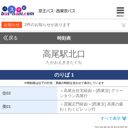
お知らせ
2件のお知らせがあります
戻る
時刻表
高尾駅北口
たかおえ
たかおえききたぐち
のりば 1
※時刻表は以下の行先・系統の時刻を合わせて表示しています
＜高尾台住宅経由＞[西東京] グリー
住02
住02
ンタウン高尾行
高尾台住宅経由[西東京
＜霊園正門経由＞[西東京] 高尾の森
美01
美01
わくわくビレッジ行
霊園正門経由[西
すべて表示
2026年8月8日現在