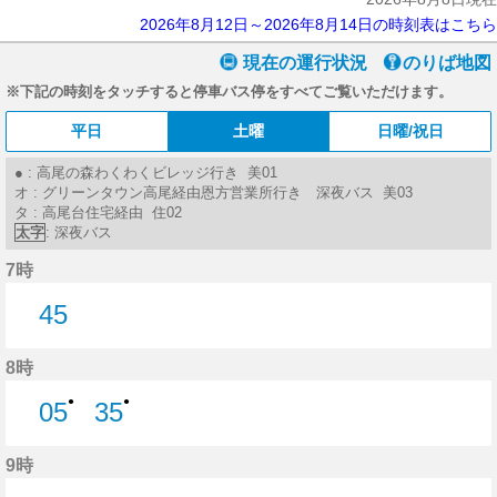
2026年8月12日～2026年8月14日の時刻表はこちら
現在の運行状況
のりば地図
※下記の時刻をタッチすると停車バス停をすべてご覧いただけます。
平日
土曜
日曜/祝日
● : 高尾の森わくわくビレッジ行き 美01
オ : グリーンタウン高尾経由恩方営業所行き 深夜バス 美03
タ : 高尾台住宅経由 住02
太字
: 深夜バス
7時
45
45分はつ
8時
●
●
05
35
5分はつ
35分はつ
9時