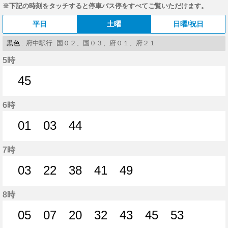
※下記の時刻をタッチすると停車バス停をすべてご覧いただけます。
平日
土曜
日曜/祝日
黒色
: 府中駅行 国０２、国０３、府０１、府２１
5時
45
45分はつ
6時
01
03
44
1分はつ
3分はつ
44分はつ
7時
03
22
38
41
49
3分はつ
22分はつ
38分はつ
41分はつ
49分はつ
8時
05
07
20
32
43
45
53