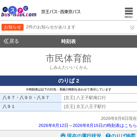
お知らせ
2件のお知らせがあります
戻る
時刻表
市民体育館
しみんた
しみんたいいくかん
のりば 2
※時刻表は以下の行先・系統の時刻を合わせて表示しています
八６７・八９０・八９７
八６７・八９０・八９７
[京王] 八王子駅南口行
[京王] 八王子
八９１
八９１
[京王] 京王八王子駅行
[京王] 京王八
2026年8月8日現在
2026年8月12日～2026年8月15日の時刻表はこちら
現在の運行状況
のりば地図