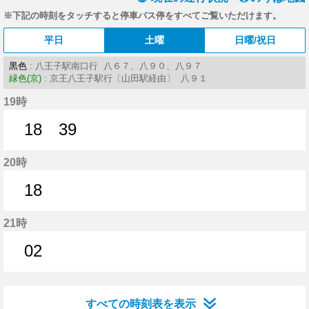
※下記の時刻をタッチすると停車バス停をすべてご覧いただけます。
平日
土曜
日曜/祝日
黒色
: 八王子駅南口行 八６７、八９０、八９７
緑色(京)
: 京王八王子駅行〔山田駅経由〕 八９１
19時
18
39
18分はつ
39分はつ
20時
18
18分はつ
21時
02
2分はつ
すべての時刻表を表示