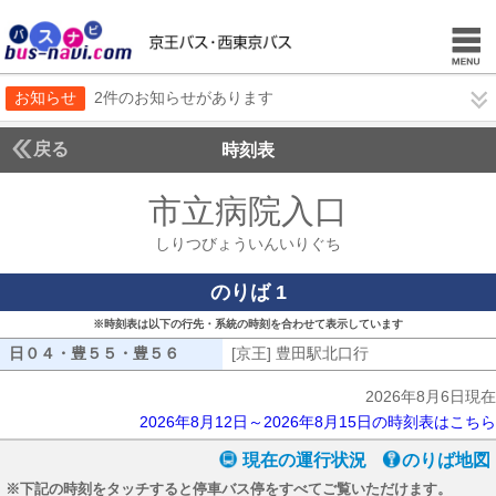
お知らせ
2件のお知らせがあります
戻る
時刻表
市立病院入口
しりつび
しりつびょういんいりぐち
のりば 1
※時刻表は以下の行先・系統の時刻を合わせて表示しています
日０４・豊５５・豊５６
日０４・豊５５・豊５６
[京王] 豊田駅北口行
[京王] 豊田駅北口
2026年8月6日現在
2026年8月12日～2026年8月15日の時刻表はこちら
現在の運行状況
のりば地図
※下記の時刻をタッチすると停車バス停をすべてご覧いただけます。