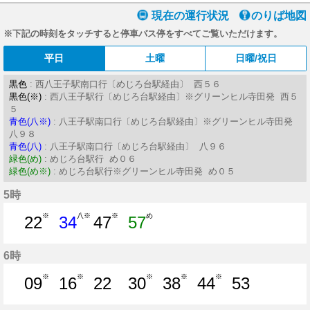
現在の運行状況
のりば地図
※下記の時刻をタッチすると停車バス停をすべてご覧いただけます。
平日
土曜
日曜/祝日
黒色
: 西八王子駅南口行〔めじろ台駅経由〕 西５６
黒色(※)
: 西八王子駅行〔めじろ台駅経由〕※グリーンヒル寺田発 西５
５
青色(八※)
: 八王子駅南口行〔めじろ台駅経由〕※グリーンヒル寺田発
八９８
青色(八)
: 八王子駅南口行〔めじろ台駅経由〕 八９６
緑色(め)
: めじろ台駅行 め０６
緑色(め※)
: めじろ台駅行※グリーンヒル寺田発 め０５
5時
※
八※
※
め
22
34
47
57
22分はつ
34分はつ
47分はつ
57分はつ
6時
※
※
※
※
※
09
16
22
30
38
44
53
9分はつ
16分はつ
22分はつ
30分はつ
38分はつ
44分はつ
53分はつ