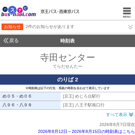
お知らせ
2件のお知らせがあります
戻る
時刻表
寺田センター
てらだせ
てらだせんたー
のりば 2
※時刻表は以下の行先・系統の時刻を合わせて表示しています
め０５・め０６
め０５・め０６
[京王] めじろ台駅行
[京王] めじろ台駅
八９６・八９８
八９６・八９８
[京王] 八王子駅南口行
[京王] 八王子
すべて表示
2026年8月7日現在
2026年8月12日～2026年8月15日の時刻表はこちら