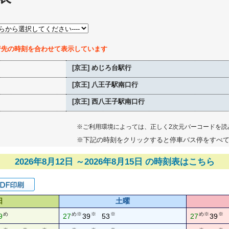
行先の時刻を合わせて表示しています
[京王] めじろ台駅行
[京王] 八王子駅南口行
[京王] 西八王子駅南口行
※ご利用環境によっては、正しく2次元バーコードを読
※下記の時刻をクリックすると停車バス停をすべ
2026年8月12日 ～2026年8月15日 の時刻表はこちら
日
土曜
め
め※
※
※
め※
※
9
27
39
53
27
39