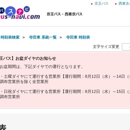
京王バス
西東京
・時刻表検索
＞
寺田東 系統一覧
＞
寺田東 時刻表
文字サイズ変更
王バス】お盆ダイヤのお知らせ
お
盆
期
間
は
、
下
記
ダ
イ
ヤ
で
の
運
行
と
な
り
ま
す
。
・
土
曜
ダ
イ
ヤ
に
て
運
行
す
る
営
業
所
【
運
行
期
間
：
8
月
1
2
日
（
水
）
～
1
4
日
（
調
布
営
業
所
を
除
く
全
営
業
所
・
日
祝
ダ
イ
ヤ
に
て
運
行
す
る
営
業
所
【
運
行
期
間
：
8
月
1
2
日
（
水
）
～
1
5
日
（
調
布
営
業
所
表