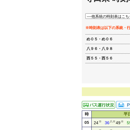
※時刻表は以下の系統・
め０５・め０６
八９６・八９８
西５５・西５６
時
平
※
八※
※
05
24
36
49
5