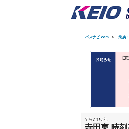
バスナビ.com
＞
乗換
【京
てらだひがし
寺田東 時刻