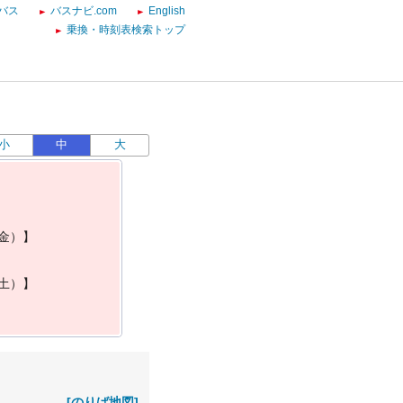
バス
バスナビ.com
English
乗換・時刻表検索トップ
小
中
大
金
）
】
土
）
】
[のりば地図]