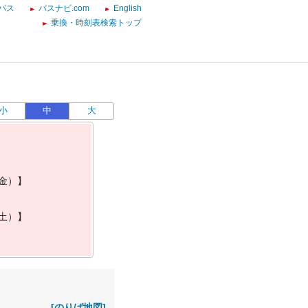
バス
バスナビ.com
English
乗換・時刻表検索トップ
小
中
大
金
）
】
土
）
】
[のりば地図]