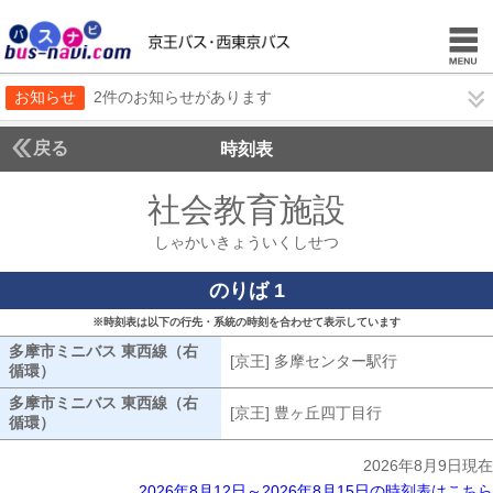
お知らせ
2件のお知らせがあります
戻る
時刻表
社会教育施設
しゃかい
しゃかいきょういくしせつ
のりば 1
※時刻表は以下の行先・系統の時刻を合わせて表示しています
多摩市ミニバス 東西線（右
[京王] 多摩センター駅行
[京王] 多摩
循環）
多摩市ミニバス 東西線（右循環）
多摩市ミニバス 東西線（右
[京王] 豊ヶ丘四丁目行
[京王] 豊ヶ丘
循環）
多摩市ミニバス 東西線（右循環）
2026年8月9日現在
2026年8月12日～2026年8月15日の時刻表はこちら