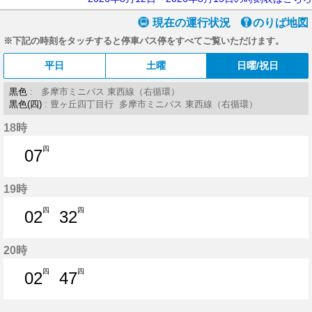
現在の運行状況
のりば地図
※下記の時刻をタッチすると停車バス停をすべてご覧いただけます。
平日
土曜
日曜/祝日
黒色
: 多摩市ミニバス 東西線（右循環）
黒色(四)
: 豊ヶ丘四丁目行 多摩市ミニバス 東西線（右循環）
18時
四
07
7分はつ
19時
四
四
02
32
2分はつ
32分はつ
20時
四
四
02
47
2分はつ
47分はつ