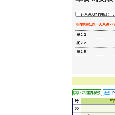
※時刻表は以下の系統・
桜２２
桜２２
桜２８
時
平
05