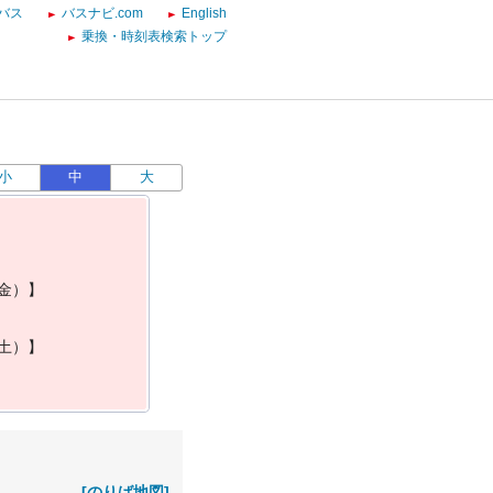
バス
バスナビ.com
English
乗換・時刻表検索トップ
小
中
大
金
）
】
土
）
】
[のりば地図]