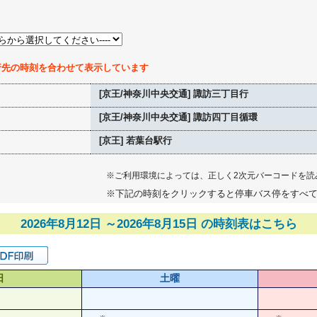
行先の時刻を合わせて表示しています
[京王/神奈川中央交通] 諏訪三丁目行
[京王/神奈川中央交通] 諏訪四丁目循環
[京王] 若葉台駅行
※ご利用環境によっては、正しく2次元バーコードを読
※下記の時刻をクリックすると停車バス停をすべ
2026年8月12日 ～2026年8月15日 の時刻表はこちら
日
土曜