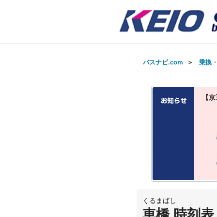
バスナビ.com
＞
乗換
【京
くるまばし
車橋 時刻表