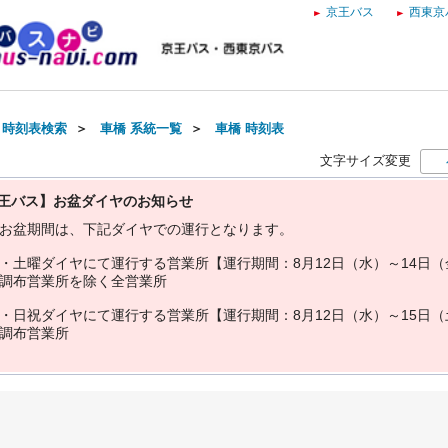
京王バス
西東京
・時刻表検索
＞
車橋 系統一覧
＞
車橋 時刻表
文字サイズ変更
王バス】お盆ダイヤのお知らせ
お
盆
期
間
は
、
下
記
ダ
イ
ヤ
で
の
運
行
と
な
り
ま
す
。
・
土
曜
ダ
イ
ヤ
に
て
運
行
す
る
営
業
所
【
運
行
期
間
：
8
月
1
2
日
（
水
）
～
1
4
日
（
調
布
営
業
所
を
除
く
全
営
業
所
・
日
祝
ダ
イ
ヤ
に
て
運
行
す
る
営
業
所
【
運
行
期
間
：
8
月
1
2
日
（
水
）
～
1
5
日
（
調
布
営
業
所