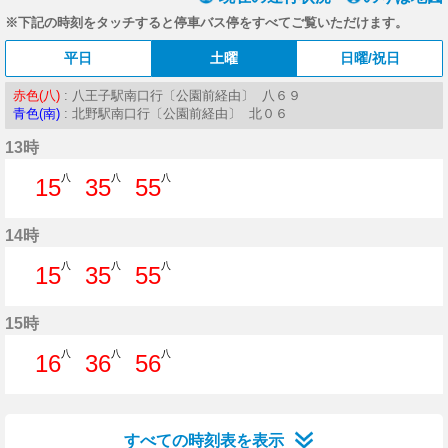
※下記の時刻をタッチすると停車バス停をすべてご覧いただけます。
平日
土曜
日曜/祝日
赤色(八)
: 八王子駅南口行〔公園前経由〕 八６９
青色(南)
: 北野駅南口行〔公園前経由〕 北０６
13時
八
八
八
15
35
55
15分はつ
35分はつ
55分はつ
14時
八
八
八
15
35
55
15分はつ
35分はつ
55分はつ
15時
八
八
八
16
36
56
16分はつ
36分はつ
56分はつ
すべての時刻表を表示