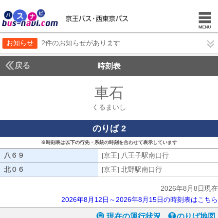
お知らせ
2件のお知らせがあります
戻る
時刻表
車石
くるまいし
くるまいし
のりば 2
※時刻表は以下の行先・系統の時刻を合わせて表示しています
八６９
八６９
[京王] 八王子駅南口行
[京王] 八王子
北０６
北０６
[京王] 北野駅南口行
[京王] 北野駅南口
2026年8月8日現在
2026年8月12日～2026年8月15日の時刻表はこちら
現在の運行状況
のりば地図