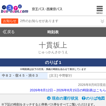
お知らせ
2件のお知らせがあります
戻る
時刻表
十貫坂上
じゅっかん
じゅっかんさかうえ
のりば 1
※時刻表は以下の行先・系統の時刻を合わせて表示しています
中８２・宿４５・渋６３
中８２・宿４５・渋６３
[京王] 中野駅行
[京王] 中野駅行
2026年8月8日現在
2026年8月12日～2026年8月15日の時刻表はこちら
現在の運行状況
のりば地図
※下記の時刻をタッチすると停車バス停をすべてご覧いただけます。