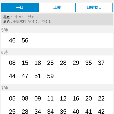
平日
土曜
日曜/祝日
黒色
: 中８２、渋６３
黒色
: 中野駅行 宿４５、渋６３
5時
46
56
46分はつ
56分はつ
6時
08
15
18
25
28
29
35
37
8分はつ
15分はつ
18分はつ
25分はつ
28分はつ
29分はつ
35分はつ
37分
44
47
51
59
44分はつ
47分はつ
51分はつ
59分はつ
7時
05
08
09
11
12
16
20
22
5分はつ
8分はつ
9分はつ
11分はつ
12分はつ
16分はつ
20分はつ
22分
25
28
34
34
35
40
41
42