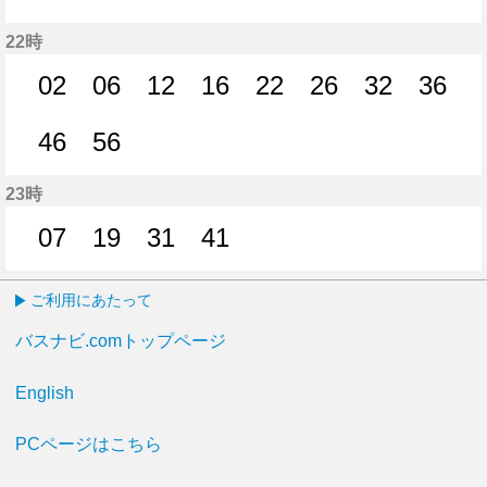
36分はつ
42分はつ
46分はつ
52分はつ
56分はつ
22時
02
06
12
16
22
26
32
36
2分はつ
6分はつ
12分はつ
16分はつ
22分はつ
26分はつ
32分はつ
36分
46
56
46分はつ
56分はつ
23時
07
19
31
41
7分はつ
19分はつ
31分はつ
41分はつ
ご利用にあたって
バスナビ.comトップページ
English
PCページはこちら