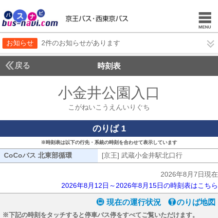
お知らせ
2件のお知らせがあります
戻る
時刻表
小金井公園入口
こがね
こがねいこうえんいりぐち
のりば 1
※時刻表は以下の行先・系統の時刻を合わせて表示しています
CoCoバス 北東部循環
CoCoバス 北東部循環
[京王] 武蔵小金井駅北口行
[京王] 武
2026年8月7日現在
2026年8月12日～2026年8月15日の時刻表はこちら
現在の運行状況
のりば地図
※下記の時刻をタッチすると停車バス停をすべてご覧いただけます。