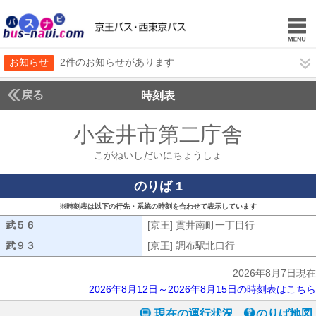
お知らせ
2件のお知らせがあります
戻る
時刻表
小金井市第二庁舎
こがね
こがねいしだいにちょうしょ
のりば 1
※時刻表は以下の行先・系統の時刻を合わせて表示しています
武５６
武５６
[京王] 貫井南町一丁目行
[京王] 貫井
武９３
武９３
[京王] 調布駅北口行
[京王] 調布駅北口
2026年8月7日現在
2026年8月12日～2026年8月15日の時刻表はこちら
現在の運行状況
のりば地図