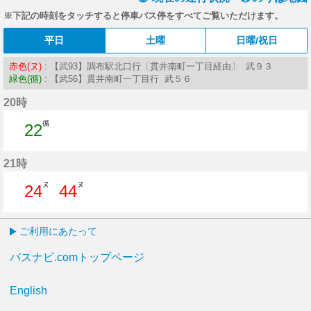
※下記の時刻をタッチすると停車バス停をすべてご覧いただけます。
平日
土曜
日曜/祝日
赤色(ヌ)
: 【武93】調布駅北口行〔貫井南町一丁目経由〕 武９３
緑色(循)
: 【武56】貫井南町一丁目行 武５６
20時
循
22
22分はつ
21時
ヌ
ヌ
24
44
24分はつ
44分はつ
ご利用にあたって
バスナビ.comトップページ
English